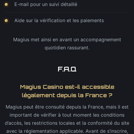
E-mail pour un suivi détaillé
Aide sur la vérification et les paiements
Magius met ainsi en avant un accompagnement
quotidien rassurant.
F.A.Q
Magius Casino est-il accessible
légalement depuis la France ?
Magius peut être consulté depuis la France, mais il est
important de vérifier à tout moment les conditions
d’accès, les restrictions locales et la conformité du site
avec la réglementation applicable. Avant de s’inscrire,