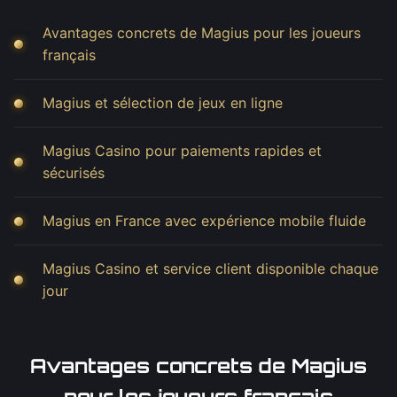
Avantages concrets de Magius pour les joueurs
français
Magius et sélection de jeux en ligne
Magius Casino pour paiements rapides et
sécurisés
Magius en France avec expérience mobile fluide
Magius Casino et service client disponible chaque
jour
Avantages concrets de Magius
pour les joueurs français