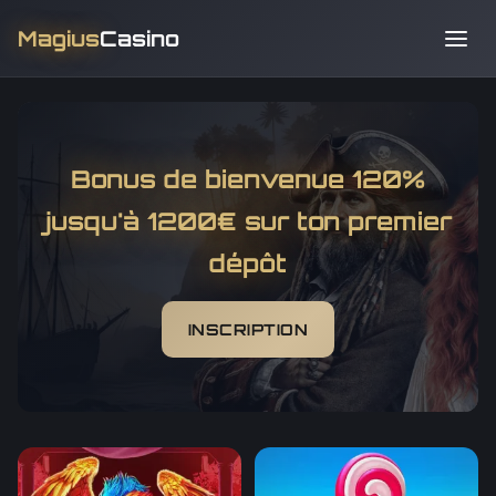
Magius
Casino
Bonus de bienvenue 120%
jusqu'à 1200€ sur ton premier
dépôt
INSCRIPTION