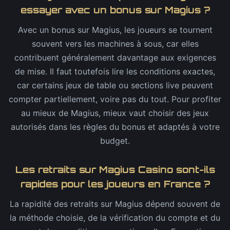
essayer avec un bonus sur Magius ?
Avec un bonus sur Magius, les joueurs se tournent
souvent vers les machines à sous, car elles
contribuent généralement davantage aux exigences
de mise. Il faut toutefois lire les conditions exactes,
car certains jeux de table ou sections live peuvent
compter partiellement, voire pas du tout. Pour profiter
au mieux de Magius, mieux vaut choisir des jeux
autorisés dans les règles du bonus et adaptés à votre
budget.
Les retraits sur Magius Casino sont-ils
rapides pour les joueurs en France ?
La rapidité des retraits sur Magius dépend souvent de
la méthode choisie, de la vérification du compte et du