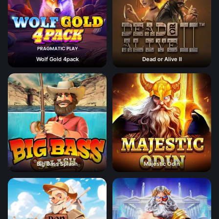
Wolf Gold 4pack
Dead or Alive II
Big Bass Splash
Majestic Odin