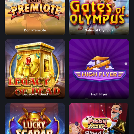
Don Premiote
Gates of Olympus
Legacy Of Dead
High Flyer